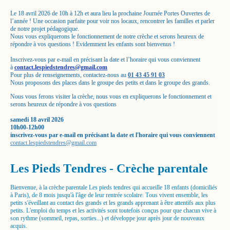
Le 18 avril 2026 de 10h à 12h et aura lieu la prochaine Journée Portes Ouvertes de
l’année ! Une occasion parfaite pour voir nos locaux, rencontrer les familles et parler
de notre projet pédagogique.
Nous vous expliquerons le fonctionnement de notre crèche et serons heureux de
répondre à vos questions ! Evidemment les enfants sont bienvenus !
Inscrivez-vous par e-mail en précisant la date et l’horaire qui vous conviennent
à
contact.lespiedstendres@gmail.com
Pour plus de renseignements, contactez-nous au
01 43 45 91 03
Nous proposons des places dans le groupe des petits et dans le groupe des grands.
Nous vous ferons visiter la crèche, nous vous en expliquerons le fonctionnement et
serons heureux de répondre à vos questions
samedi 18 avril 2026
10h00-12h00
inscrivez-vous par e-mail en précisant la date et l'horaire qui vous conviennent
contact.lespiedstendres@gmail.com
Les Pieds Tendres - Crèche parentale
Bienvenue, à la crèche parentale Les pieds tendres qui accueille 18 enfants (domiciliés
à Paris), de 8 mois jusqu'à l'âge de leur rentrée scolaire. Tous vivent ensemble, les
petits s'éveillant au contact des grands et les grands apprenant à être attentifs aux plus
petits. L'emploi du temps et les activités sont toutefois conçus pour que chacun vive à
son rythme (sommeil, repas, sorties...) et développe jour après jour de nouveaux
acquis.